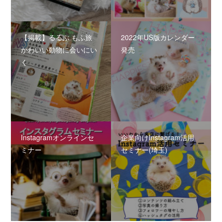
【掲載】るるぶ もふ旅
2022年US版カレンダー
かわいい動物に会いにい
発売
く
Instagramオンラインセ
企業向けInstagram活用
ミナー
セミナー(埼玉)