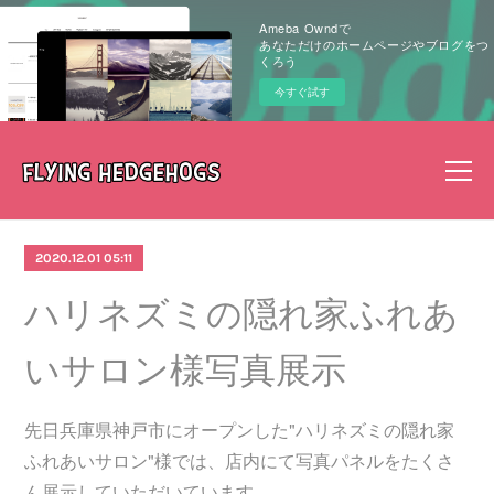
Ameba Owndで
あなただけのホームページやブログをつ
くろう
今すぐ試す
2020.12.01 05:11
ハリネズミの隠れ家ふれあ
いサロン様写真展示
先日兵庫県神戸市にオープンした"ハリネズミの隠れ家
ふれあいサロン"様では、店内にて写真パネルをたくさ
ん展示していただいています。